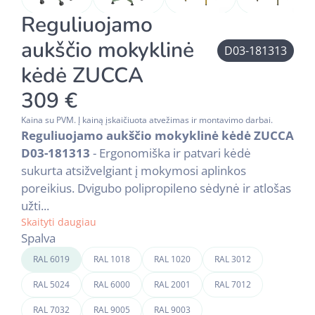
Reguliuojamo
aukščio mokyklinė
D03-181313
kėdė ZUCCA
309 €
Kaina su PVM. Į kainą įskaičiuota atvežimas ir montavimo darbai.
Reguliuojamo aukščio mokyklinė kėdė ZUCCA
D03-181313
- Ergonomiška ir patvari kėdė
sukurta atsižvelgiant į mokymosi aplinkos
poreikius. Dvigubo polipropileno sėdynė ir atlošas
užti...
Skaityti daugiau
Spalva
RAL 6019
RAL 1018
RAL 1020
RAL 3012
RAL 5024
RAL 6000
RAL 2001
RAL 7012
RAL 7032
RAL 9005
RAL 9003