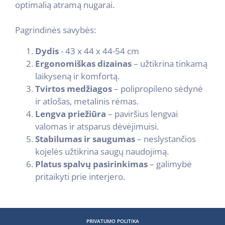
optimalią atramą nugarai.
Pagrindinės savybės:
Dydis
- 43 x 44 x 44-54 cm
Ergonomiškas dizainas
– užtikrina tinkamą
laikyseną ir komfortą.
Tvirtos medžiagos
– polipropileno sėdynė
ir atlošas, metalinis rėmas.
Lengva priežiūra
– paviršius lengvai
valomas ir atsparus dėvėjimuisi.
Stabilumas ir saugumas
– neslystančios
kojelės užtikrina saugų naudojimą.
Platus spalvų pasirinkimas
– galimybė
pritaikyti prie interjero.
PRIVATUMO POLITIKA