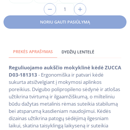
1
NORIU GAUTI PASIŪLYMĄ
PREKĖS APRAŠYMAS
DYDŽIŲ LENTELĖ
Reguliuojamo aukščio mokyklinė kėdė ZUCCA
D03-181313
- Ergonomiška ir patvari kėdė
sukurta atsižvelgiant į mokymosi aplinkos
poreikius. Dvigubo polipropileno sėdynė ir atlošas
užtikrina tvirtumą ir ilgaamžiškumą, o milteliniu
būdu dažytas metalinis rėmas suteikia stabilumą
bei atsparumą kasdieniam naudojimui. Kėdės
dizainas užtikrina patogų sėdėjimą ilgesniam
laikui, skatina taisyklingą laikyseną ir suteikia