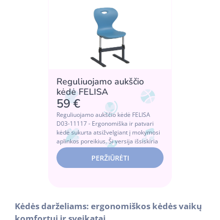
Reguliuojamo aukščio
kėdė FELISA
59 €
Reguliuojamo aukščio kėdė FELISA
D03-11117 - Ergonomiška ir patvari
kėdė sukurta atsižvelgiant į mokymosi
aplinkos poreikius. Ši versija išsiskiria
re...
PERŽIŪRĖTI
Kėdės darželiams: ergonomiškos kėdės vaikų
komfortui ir sveikatai