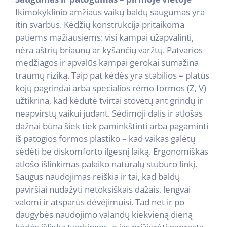
Ikimokyklinio amžiaus vaikų baldų saugumas yra
itin svarbus. Kėdžių konstrukcija pritaikoma
patiems mažiausiems: visi kampai užapvalinti,
nėra aštrių briaunų ar kyšančių varžtų. Patvarios
medžiagos ir apvalūs kampai gerokai sumažina
traumų riziką. Taip pat kėdės yra stabilios – platūs
kojų pagrindai arba specialios rėmo formos (Z, V)
užtikrina, kad kėdutė tvirtai stovėtų ant grindų ir
neapvirstų vaikui judant. Sėdimoji dalis ir atlošas
dažnai būna šiek tiek paminkštinti arba pagaminti
iš patogios formos plastiko – kad vaikas galėtų
sėdėti be diskomforto ilgesnį laiką. Ergonomiškas
atlošo išlinkimas palaiko natūralų stuburo linkį.
Saugus naudojimas reiškia ir tai, kad baldų
paviršiai nudažyti netoksiškais dažais, lengvai
valomi ir atsparūs dėvėjimuisi. Tad net ir po
daugybės naudojimo valandų kiekvieną dieną