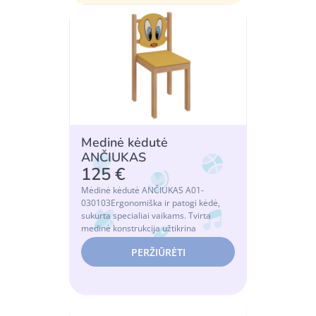
Medinė kėdutė
ANČIUKAS
125 €
Mėdinė kėdutė ANČIUKAS A01-
030103Ergonomiška ir patogi kėdė,
sukurta specialiai vaikams. Tvirta
medinė konstrukcija užtikrina
stabilumą ir ilgaamžišku...
PERŽIŪRĖTI