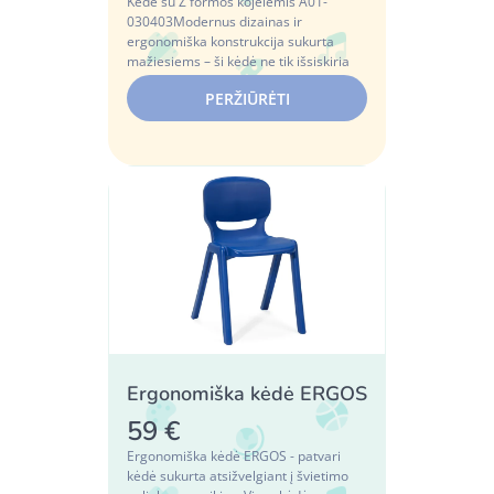
Kėdė su Z formos kojelėmis A01-
030403Modernus dizainas ir
ergonomiška konstrukcija sukurta
mažiesiems – ši kėdė ne tik išsiskiria
savo stiliumi, bet i...
PERŽIŪRĖTI
Ergonomiška kėdė ERGOS
59 €
Ergonomiška kėdė ERGOS - patvari
kėdė sukurta atsižvelgiant į švietimo