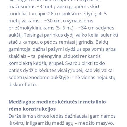
mažesnėms ~3 metų vaikų grupėms skirti
modeliai turi apie 26 cm aukščio sėdynę, 4–5
metų vaikams – ~30 cm, o vyriausiems
priešmokyklinukams (5–6 m.) – ~34 cm sėdynės
aukštį. Teisingai parinkus dydį, vaiko keliai sulenkti
stačiu kampu, o pėdos remiasi į grindis. Baldų
gamintojai dažnai pažymi dydžius spalvomis arba
skaičiais – tai palengvina užduotį renkantis
komplektą kėdžių grupei. Svarbu pirkti tokio
paties dydžio kėdutes visai grupei, kad visi vaikai
sėdėtų vienodame aukštyje ir nė vienas nejaustų
diskomforto.
Medžiagos: medinės kėdutės ir metalinio
rėmo konstrukcijos
Darželiams skirtos kėdės dažniausiai gaminamos
iš tvirtų ir ilgaamžių medžiagų – medžio masyvo,