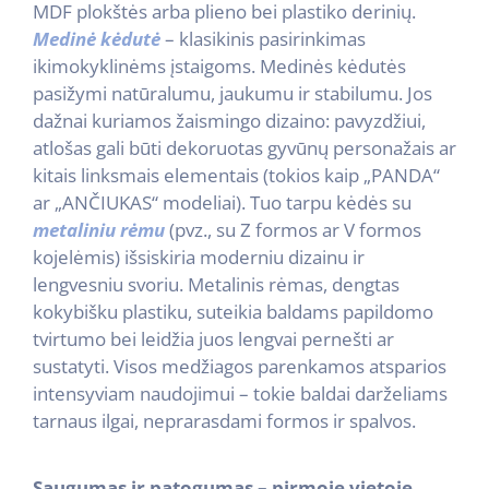
MDF plokštės arba plieno bei plastiko derinių.
Medinė kėdutė
– klasikinis pasirinkimas
ikimokyklinėms įstaigoms. Medinės kėdutės
pasižymi natūralumu, jaukumu ir stabilumu. Jos
dažnai kuriamos žaismingo dizaino: pavyzdžiui,
atlošas gali būti dekoruotas gyvūnų personažais ar
kitais linksmais elementais (tokios kaip „PANDA“
ar „ANČIUKAS“ modeliai). Tuo tarpu kėdės su
metaliniu rėmu
(pvz., su Z formos ar V formos
kojelėmis) išsiskiria moderniu dizainu ir
lengvesniu svoriu. Metalinis rėmas, dengtas
kokybišku plastiku, suteikia baldams papildomo
tvirtumo bei leidžia juos lengvai pernešti ar
sustatyti. Visos medžiagos parenkamos atsparios
intensyviam naudojimui – tokie baldai darželiams
tarnaus ilgai, neprarasdami formos ir spalvos.
Saugumas ir patogumas – pirmoje vietoje