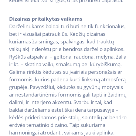
kėdės išlieka tvarkingos, o jas prižiūrėti paprasta.
Dizainas pritaikytas vaikams
Darželinukams baldai turi būti ne tik funkcionalūs,
bet ir vizualiai patrauklūs. Kėdžių dizainas
kuriamas žaismingas, spalvingas, kad trauktų
vaikų akį ir derėtų prie bendros darželio aplinkos.
Ryškūs atspalviai – geltona, raudona, mėlyna, žalia
ir kt. – skatina vaikų smalsumą bei kūrybiškumą.
Galima rinktis kėdutes su įvairiais personažais ar
formomis, kurios padeda kurti linksmą atmosferą
grupėje. Pavyzdžiui, kėdutės su gyvūnų motyvais
ar nestandartinėmis formomis gali tapti ir žaidimų
dalimi, ir interjero akcentu. Svarbu ir tai, kad
baldai darželiams estetiškai dera tarpusavyje –
kėdės priderinamos prie stalų, spintelių ar bendro
erdvės tematinio dizaino. Taip sukuriama
harmoningai atrodanti, vaikams jauki aplinka.