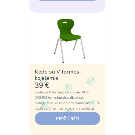
Kėdė su V formos
kojelėmis
39 €
Kėdė su V formos kojelėmis A01-
030402Funkcionalus dizainas ir
patogumas kasdieniam naudojimui – ši
kėdė su V formos kojelėmis sukurta
atsižvelgiant į ...
PERŽIŪRĖTI