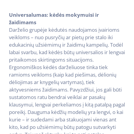
Universalumas: kėdės mokymuisi ir
žaidimams
Darželio grupėje kėdutės naudojamos įvairioms
veikloms – nuo pusryčių ar pietų prie stalo iki
edukacinių užsiėmimų ir žaidimų kampelių. Todėl
labai svarbu, kad kėdės būtų universalios ir lengvai
pritaikomos skirtingoms situacijoms.
Ergonomiškos kėdės darželiuose tinka tiek
ramioms veikloms (kaip kad piešimas, dėlionių
dėliojimas ar knygelių vartymas), tiek
aktyvesniems žaidimams. Pavyzdžiui, jos gali būti
sustatomos ratu bendrai veiklai ar pasakų
klausymui, lengvai perkeliamos į kitą patalpą pagal
poreikį. Dauguma kėdžių modelių yra lengvi, o kai
kurie – ir sudedami arba stakuojami vienas ant
kito, kad po užsiėmimų būtų patogu sutvarkyti