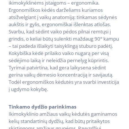
ikimokyklinėms įstaigoms – ergonomika.
Ergonomiškos kėdės darželiams kuriamos
atsižvelgiant į vaikų anatomiją: tinkamas sėdynės
aukštis ir gylis, ergonomiškai išlenktas atlošas.
Svarbu, kad sėdint vaiko pėdos pilnai remtųsi į
grindis, o keliai būtų sulenkti maždaug 90° kampu
– tai padeda išlaikyti taisyklingą stuburo padėtį.
Kokybiška kėdė prilaiko vaiko nugarą per visą
sėdėjimo laiką ir neleidžia pernelyg kūprintis.
Tyrimai patvirtina, kad gera laikysena sėdint
gerina vaikų dėmesio koncentraciją ir savijautą.
Todėl ergonomiškos kėdutės yra svarbi investicija
į ugdymo kokybę.
Tinkamo dydžio parinkimas
Ikimokyklinio amžiaus vaikų kėdutės gaminamos
kelių standartinių dydžių, kad būtų pritaikytos
skirtingoms amžiaus grupėms. Pavyzdžiui,