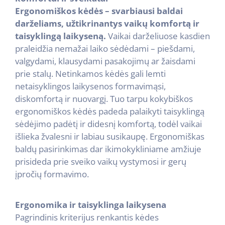
Ergonomiškos kėdės – svarbiausi baldai
darželiams, užtikrinantys vaikų komfortą ir
taisyklingą laikyseną.
Vaikai darželiuose kasdien
praleidžia nemažai laiko sėdėdami – piešdami,
valgydami, klausydami pasakojimų ar žaisdami
prie stalų. Netinkamos kėdės gali lemti
netaisyklingos laikysenos formavimąsi,
diskomfortą ir nuovargį. Tuo tarpu kokybiškos
ergonomiškos kėdės padeda palaikyti taisyklingą
sėdėjimo padėtį ir didesnį komfortą, todėl vaikai
išlieka žvalesni ir labiau susikaupę. Ergonomiškas
baldų pasirinkimas dar ikimokykliniame amžiuje
prisideda prie sveiko vaikų vystymosi ir gerų
įpročių formavimo.
Ergonomika ir taisyklinga laikysena
Pagrindinis kriterijus renkantis kėdes