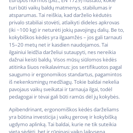
Europos normos (pvz., EN 1729) nustato, kokie
turi būti vaikų baldų matmenys, stabilumas ir
atsparumas. Tai reiškia, kad darželio kėdutės
privalo stabiliai stovėti, atlaikyti dideles apkrovas
(iki ~100 kg) ir neturėti jokių pavojingų dalių. Be to,
kokybiškos kėdės yra ilgaamžės – jos gali tarnauti
15–20 metų net ir kasdien naudojamos. Tai
ilgainiui leidžia darželiui sutaupyti, nes nereikia
dažnai keisti baldų. Visos mūsų siūlomos kėdės
atitinka šiuos reikalavimus: jos sertifikuotos pagal
saugumo ir ergonomikos standartus, pagamintos
iš nekenksmingų medžiagų. Tokie baldai nekelia
pavojaus vaikų sveikatai ir tarnauja ilgai, todėl
pedagogai ir tėvai gali būti ramūs dėl jų kokybės.
Apibendrinant, ergonomiškos kėdės darželiams
yra būtina investicija į vaikų gerovę ir kokybišką
ugdymo aplinką. Tai baldai, kurie ne tik suteikia
vietą sėdėti, bet ir rūpinasi vaiko laikysena,