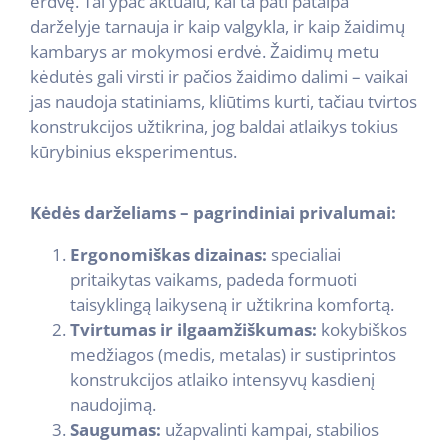
erdvę. Tai ypač aktualu, kai ta pati patalpa
darželyje tarnauja ir kaip valgykla, ir kaip žaidimų
kambarys ar mokymosi erdvė. Žaidimų metu
kėdutės gali virsti ir pačios žaidimo dalimi – vaikai
jas naudoja statiniams, kliūtims kurti, tačiau tvirtos
konstrukcijos užtikrina, jog baldai atlaikys tokius
kūrybinius eksperimentus.
Kėdės darželiams – pagrindiniai privalumai:
Ergonomiškas dizainas:
specialiai
pritaikytas vaikams, padeda formuoti
taisyklingą laikyseną ir užtikrina komfortą.
Tvirtumas ir ilgaamžiškumas:
kokybiškos
medžiagos (medis, metalas) ir sustiprintos
konstrukcijos atlaiko intensyvų kasdienį
naudojimą.
Saugumas:
užapvalinti kampai, stabilios