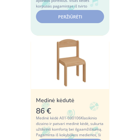
aplinkos poreikius. Visas kėdės
korpusas pagamintas iš tvirto
polipropileno, k...
PERŽIŪRĖTI
Medinė kėdutė
86 €
Medinė kėdė A01-030106Klasikinio
dizaino ir patvari medinė kėdė, sukurta
užtikrinti komfortą bei ilgaamžiškumą.
Pagaminta iš kokybiškos medienos, ši