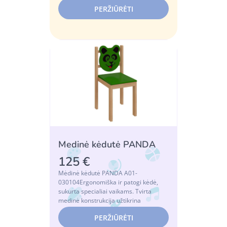
k...
PERŽIŪRĖTI
Medinė kėdutė PANDA
125 €
Mėdinė kėdutė PANDA A01-
030104Ergonomiška ir patogi kėdė,
sukurta specialiai vaikams. Tvirta
medinė konstrukcija užtikrina
stabilumą ir ilgaamžiškumą,...
PERŽIŪRĖTI