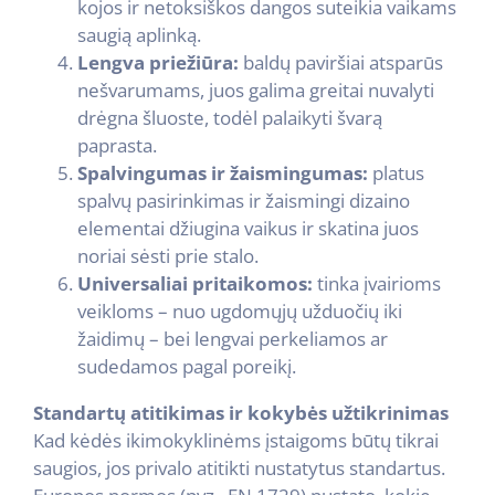
kojos ir netoksiškos dangos suteikia vaikams
saugią aplinką.
Lengva priežiūra:
baldų paviršiai atsparūs
nešvarumams, juos galima greitai nuvalyti
drėgna šluoste, todėl palaikyti švarą
paprasta.
Spalvingumas ir žaismingumas:
platus
spalvų pasirinkimas ir žaismingi dizaino
elementai džiugina vaikus ir skatina juos
noriai sėsti prie stalo.
Universaliai pritaikomos:
tinka įvairioms
veikloms – nuo ugdomųjų užduočių iki
žaidimų – bei lengvai perkeliamos ar
sudedamos pagal poreikį.
Standartų atitikimas ir kokybės užtikrinimas
Kad kėdės ikimokyklinėms įstaigoms būtų tikrai
saugios, jos privalo atitikti nustatytus standartus.