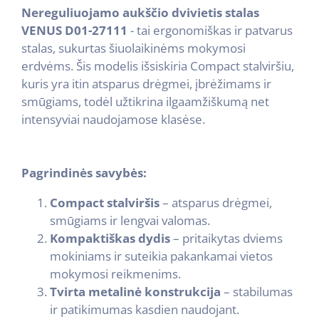
Nereguliuojamo aukščio dvivietis stalas
VENUS D01-27111
- tai ergonomiškas ir patvarus
stalas, sukurtas šiuolaikinėms mokymosi
erdvėms. Šis modelis išsiskiria Compact stalviršiu,
kuris yra itin atsparus drėgmei, įbrėžimams ir
smūgiams, todėl užtikrina ilgaamžiškumą net
intensyviai naudojamose klasėse.
Pagrindinės savybės:
Compact stalviršis
– atsparus drėgmei,
smūgiams ir lengvai valomas.
Kompaktiškas dydis
– pritaikytas dviems
mokiniams ir suteikia pakankamai vietos
mokymosi reikmenims.
Tvirta metalinė konstrukcija
– stabilumas
ir patikimumas kasdien naudojant.