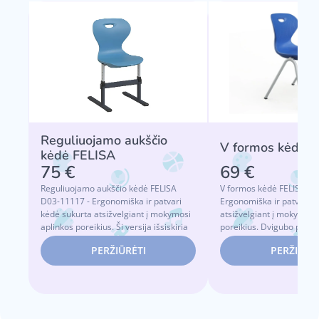
Reguliuojamo aukščio
V formos kėdė 
kėdė FELISA
75 €
69 €
Reguliuojamo aukščio kėdė FELISA
V formos kėdė FELISA D0
D03-11117 - Ergonomiška ir patvari
Ergonomiška ir patvari k
kėdė sukurta atsižvelgiant į mokymosi
atsižvelgiant į mokymosi
aplinkos poreikius. Ši versija išsiskiria
poreikius. Dvigubo polip
re...
sėdynė ir atlo...
PERŽIŪRĖTI
PERŽIŪRĖ