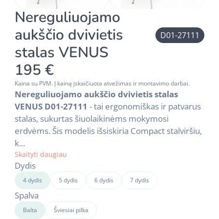
Nereguliuojamo
aukščio dvivietis
D01-27111
stalas VENUS
195 €
Kaina su PVM. Į kainą įskaičiuota atvežimas ir montavimo darbai.
Nereguliuojamo aukščio dvivietis stalas
VENUS D01-27111
- tai ergonomiškas ir patvarus
stalas, sukurtas šiuolaikinėms mokymosi
erdvėms. Šis modelis išsiskiria Compact stalviršiu,
k...
Skaityti daugiau
Dydis
4 dydis
5 dydis
6 dydis
7 dydis
Spalva
Balta
Šviesiai pilka