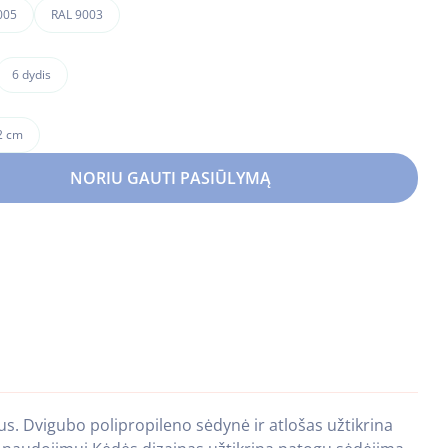
005
RAL 9003
6 dydis
2 cm
NORIU GAUTI PASIŪLYMĄ
us. Dvigubo polipropileno sėdynė ir atlošas užtikrina