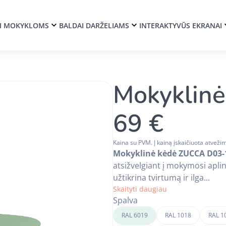
I MOKYKLOMS
BALDAI DARŽELIAMS
INTERAKTYVŪS EKRANAI
Mokyklin
69 €
Kaina su PVM. Į kainą įskaičiuota atveži
Mokyklinė kėdė ZUCCA D03-
atsižvelgiant į mokymosi apli
užtikrina tvirtumą ir ilga...
Skaityti daugiau
Spalva
RAL 6019
RAL 1018
RAL 1