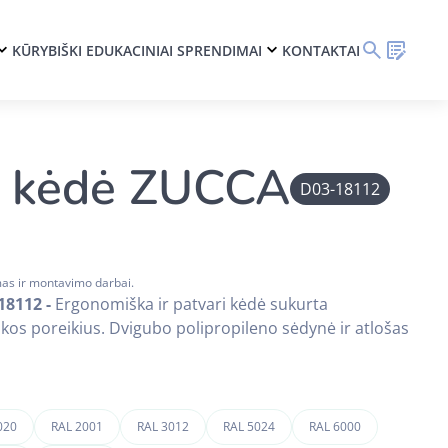
KŪRYBIŠKI EDUKACINIAI SPRENDIMAI
KONTAKTAI
ė kėdė ZUCCA
D03-18112
mas ir montavimo darbai.
18112 -
Ergonomiška ir patvari kėdė sukurta
nkos poreikius. Dvigubo polipropileno sėdynė ir atlošas
020
RAL 2001
RAL 3012
RAL 5024
RAL 6000