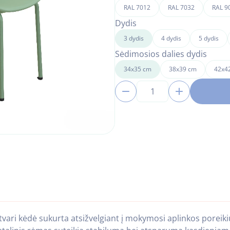
RAL 7012
RAL 7032
RAL 9
Dydis
3 dydis
4 dydis
5 dydis
Sėdimosios dalies dydis
34x35 cm
38x39 cm
42x4
1
vari kėdė sukurta atsižvelgiant į mokymosi aplinkos poreiki