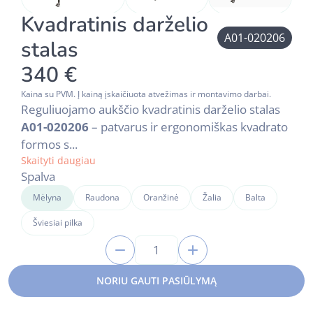
Kvadratinis darželio
A01-020206
stalas
340 €
Kaina su PVM. Į kainą įskaičiuota atvežimas ir montavimo darbai.
Reguliuojamo aukščio kvadratinis darželio stalas
A01-020206
– patvarus ir ergonomiškas kvadrato
formos s...
Skaityti daugiau
Spalva
Mėlyna
Raudona
Oranžinė
Žalia
Balta
Šviesiai pilka
1
NORIU GAUTI PASIŪLYMĄ