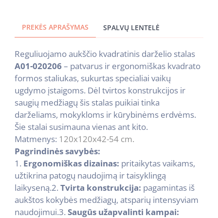
PREKĖS APRAŠYMAS
SPALVŲ LENTELĖ
Reguliuojamo aukščio kvadratinis darželio stalas
A01-020206
– patvarus ir ergonomiškas kvadrato
formos staliukas, sukurtas specialiai vaikų
ugdymo įstaigoms. Dėl tvirtos konstrukcijos ir
saugių medžiagų šis stalas puikiai tinka
darželiams, mokykloms ir kūrybinėms erdvėms.
Šie stalai susimauna vienas ant kito.
Matmenys:
120x120x42-54 cm.
Pagrindinės savybės:
1.
Ergonomiškas dizainas:
pritaikytas vaikams,
užtikrina patogų naudojimą ir taisyklingą
laikyseną.
2.
Tvirta konstrukcija:
pagamintas iš
aukštos kokybės medžiagų, atsparių intensyviam
naudojimui.
3.
Saugūs užapvalinti kampai: