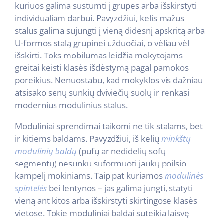
kuriuos galima sustumti į grupes arba išskirstyti
individualiam darbui. Pavyzdžiui, kelis mažus
stalus galima sujungti į vieną didesnį apskritą arba
U-formos stalą grupinei užduočiai, o vėliau vėl
išskirti. Toks mobilumas leidžia mokytojams
greitai keisti klasės išdėstymą pagal pamokos
poreikius. Nenuostabu, kad mokyklos vis dažniau
atsisako senų sunkių dviviečių suolų ir renkasi
modernius modulinius stalus.
Moduliniai sprendimai taikomi ne tik stalams, bet
ir kitiems baldams. Pavyzdžiui, iš kelių
minkštų
modulinių baldų
(pufų ar nedidelių sofų
segmentų) nesunku suformuoti jaukų poilsio
kampelį mokiniams. Taip pat kuriamos
modulinės
spintelės
bei lentynos – jas galima jungti, statyti
vieną ant kitos arba išskirstyti skirtingose klasės
vietose. Tokie moduliniai baldai suteikia laisvę