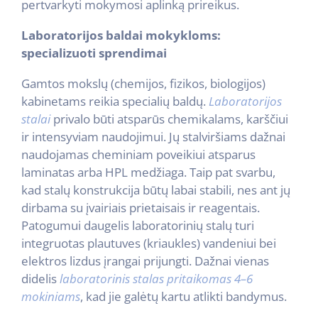
pertvarkyti mokymosi aplinką prireikus.
Laboratorijos baldai mokykloms:
specializuoti sprendimai
Gamtos mokslų (chemijos, fizikos, biologijos)
kabinetams reikia specialių baldų.
Laboratorijos
stalai
privalo būti atsparūs chemikalams, karščiui
ir intensyviam naudojimui. Jų stalviršiams dažnai
naudojamas cheminiam poveikiui atsparus
laminatas arba HPL medžiaga. Taip pat svarbu,
kad stalų konstrukcija būtų labai stabili, nes ant jų
dirbama su įvairiais prietaisais ir reagentais.
Patogumui daugelis laboratorinių stalų turi
integruotas plautuves (kriaukles) vandeniui bei
elektros lizdus įrangai prijungti. Dažnai vienas
didelis
laboratorinis stalas pritaikomas 4–6
mokiniams
, kad jie galėtų kartu atlikti bandymus.