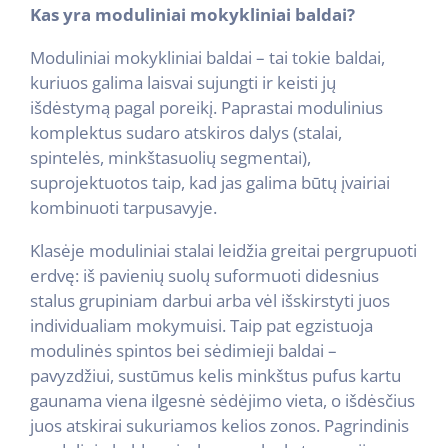
Kas yra moduliniai mokykliniai baldai?
Moduliniai mokykliniai baldai – tai tokie baldai,
kuriuos galima laisvai sujungti ir keisti jų
išdėstymą pagal poreikį. Paprastai modulinius
komplektus sudaro atskiros dalys (stalai,
spintelės, minkštasuolių segmentai),
suprojektuotos taip, kad jas galima būtų įvairiai
kombinuoti tarpusavyje.
Klasėje moduliniai stalai leidžia greitai pergrupuoti
erdvę: iš pavienių suolų suformuoti didesnius
stalus grupiniam darbui arba vėl išskirstyti juos
individualiam mokymuisi. Taip pat egzistuoja
modulinės spintos bei sėdimieji baldai –
pavyzdžiui, sustūmus kelis minkštus pufus kartu
gaunama viena ilgesnė sėdėjimo vieta, o išdėsčius
juos atskirai sukuriamos kelios zonos. Pagrindinis