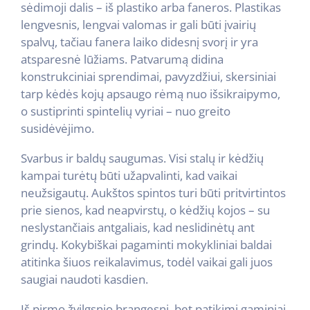
sėdimoji dalis – iš plastiko arba faneros. Plastikas
lengvesnis, lengvai valomas ir gali būti įvairių
spalvų, tačiau fanera laiko didesnį svorį ir yra
atsparesnė lūžiams. Patvarumą didina
konstrukciniai sprendimai, pavyzdžiui, skersiniai
tarp kėdės kojų apsaugo rėmą nuo išsikraipymo,
o sustiprinti spintelių vyriai – nuo greito
susidėvėjimo.
Svarbus ir baldų saugumas. Visi stalų ir kėdžių
kampai turėtų būti užapvalinti, kad vaikai
neužsigautų. Aukštos spintos turi būti pritvirtintos
prie sienos, kad neapvirstų, o kėdžių kojos – su
neslystančiais antgaliais, kad neslidinėtų ant
grindų. Kokybiškai pagaminti mokykliniai baldai
atitinka šiuos reikalavimus, todėl vaikai gali juos
saugiai naudoti kasdien.
Iš pirmo žvilgsnio brangesni, bet patikimi gaminiai