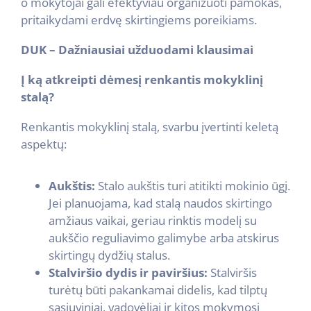
o mokytojai gali efektyviau organizuoti pamokas,
pritaikydami erdvę skirtingiems poreikiams.
DUK – Dažniausiai užduodami klausimai
Į ką atkreipti dėmesį renkantis mokyklinį
stalą?
Renkantis mokyklinį stalą, svarbu įvertinti keletą
aspektų:
Aukštis:
Stalo aukštis turi atitikti mokinio ūgį.
Jei planuojama, kad stalą naudos skirtingo
amžiaus vaikai, geriau rinktis modelį su
aukščio reguliavimo galimybe arba atskirus
skirtingų dydžių stalus.
Stalviršio dydis ir paviršius:
Stalviršis
turėtų būti pakankamai didelis, kad tilptų
sąsiuviniai, vadovėliai ir kitos mokymosi