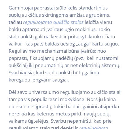
Gamintojai paprastai siūlo kelis standartinius
suolų aukščius skirtingoms amžiaus grupėms,
tačiau
reguliuojamo aukščio stalas
leidžia vienu
baldu aptarnauti įvairaus ūgio mokinius. Tokio
stalo aukštį galima keisti ir pritaikyti konkrečiam
vaikui – tas pats baldas tiesiog „auga“ kartu su juo.
Reguliavimo mechanizmai būna įvairūs: nuo
paprastų fiksuojamų padėčių (pvz., keli nustatomi
aukščiai) iki pneumatinių ar net elektrinių sistemų.
Svarbiausia, kad suolo aukštį būtų galima
koreguoti lengvai ir saugiai.
Dėl savo universalumo reguliuojamo aukščio stalai
tampa vis populiaresni mokyklose. Nors jų kaina
didesnė nei įprastų, tokie baldai ilgainiui atsiperka:
nereikia kas kelerius metus pirkti naujų suolų
vaikams ūgtelėjus. Svarbu nepamiršti, kad prie
reguliuojamo stalo turi derėti ir
reguliuojamo