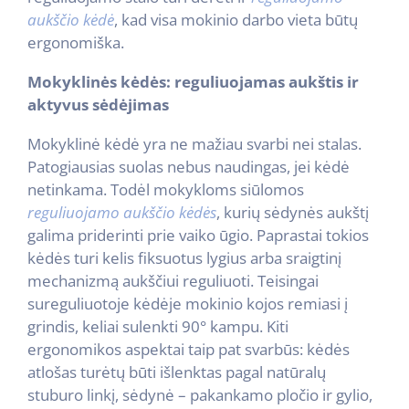
aukščio kėdė
, kad visa mokinio darbo vieta būtų
ergonomiška.
Mokyklinės kėdės: reguliuojamas aukštis ir
aktyvus sėdėjimas
Mokyklinė kėdė yra ne mažiau svarbi nei stalas.
Patogiausias suolas nebus naudingas, jei kėdė
netinkama. Todėl mokykloms siūlomos
reguliuojamo aukščio kėdės
, kurių sėdynės aukštį
galima priderinti prie vaiko ūgio. Paprastai tokios
kėdės turi kelis fiksuotus lygius arba sraigtinį
mechanizmą aukščiui reguliuoti. Teisingai
sureguliuotoje kėdėje mokinio kojos remiasi į
grindis, keliai sulenkti 90° kampu. Kiti
ergonomikos aspektai taip pat svarbūs: kėdės
atlošas turėtų būti išlenktas pagal natūralų
stuburo linkį, sėdynė – pakankamo pločio ir gylio,