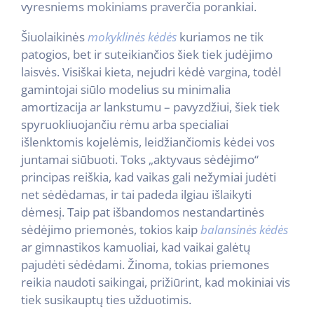
vyresniems mokiniams praverčia porankiai.
Šiuolaikinės
mokyklinės kėdės
kuriamos ne tik
patogios, bet ir suteikiančios šiek tiek judėjimo
laisvės. Visiškai kieta, nejudri kėdė vargina, todėl
gamintojai siūlo modelius su minimalia
amortizacija ar lankstumu – pavyzdžiui, šiek tiek
spyruokliuojančiu rėmu arba specialiai
išlenktomis kojelėmis, leidžiančiomis kėdei vos
juntamai siūbuoti. Toks „aktyvaus sėdėjimo“
principas reiškia, kad vaikas gali nežymiai judėti
net sėdėdamas, ir tai padeda ilgiau išlaikyti
dėmesį. Taip pat išbandomos nestandartinės
sėdėjimo priemonės, tokios kaip
balansinės kėdės
ar gimnastikos kamuoliai, kad vaikai galėtų
pajudėti sėdėdami. Žinoma, tokias priemones
reikia naudoti saikingai, prižiūrint, kad mokiniai vis
tiek susikauptų ties užduotimis.