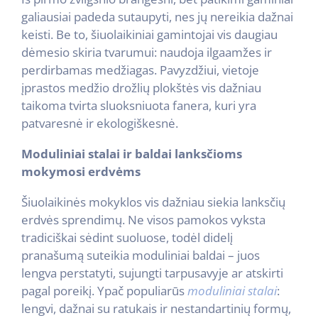
galiausiai padeda sutaupyti, nes jų nereikia dažnai
keisti. Be to, šiuolaikiniai gamintojai vis daugiau
dėmesio skiria tvarumui: naudoja ilgaamžes ir
perdirbamas medžiagas. Pavyzdžiui, vietoje
įprastos medžio drožlių plokštės vis dažniau
taikoma tvirta sluoksniuota fanera, kuri yra
patvaresnė ir ekologiškesnė.
Moduliniai stalai ir baldai lanksčioms
mokymosi erdvėms
Šiuolaikinės mokyklos vis dažniau siekia lanksčių
erdvės sprendimų. Ne visos pamokos vyksta
tradiciškai sėdint suoluose, todėl didelį
pranašumą suteikia moduliniai baldai – juos
lengva perstatyti, sujungti tarpusavyje ar atskirti
pagal poreikį. Ypač populiarūs
moduliniai stalai
:
lengvi, dažnai su ratukais ir nestandartinių formų,