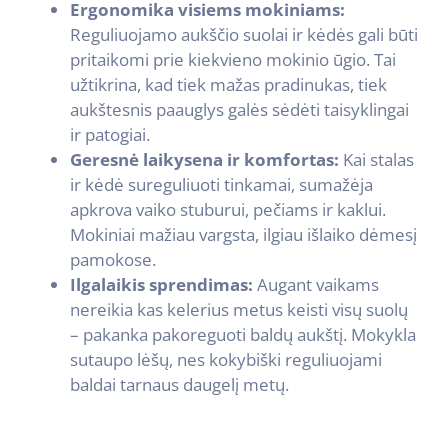
Ergonomika visiems mokiniams:
Reguliuojamo aukščio suolai ir kėdės gali būti
pritaikomi prie kiekvieno mokinio ūgio. Tai
užtikrina, kad tiek mažas pradinukas, tiek
aukštesnis paauglys galės sėdėti taisyklingai
ir patogiai.
Geresnė laikysena ir komfortas:
Kai stalas
ir kėdė sureguliuoti tinkamai, sumažėja
apkrova vaiko stuburui, pečiams ir kaklui.
Mokiniai mažiau vargsta, ilgiau išlaiko dėmesį
pamokose.
Ilgalaikis sprendimas:
Augant vaikams
nereikia kas kelerius metus keisti visų suolų
– pakanka pakoreguoti baldų aukštį. Mokykla
sutaupo lėšų, nes kokybiški reguliuojami
baldai tarnaus daugelį metų.