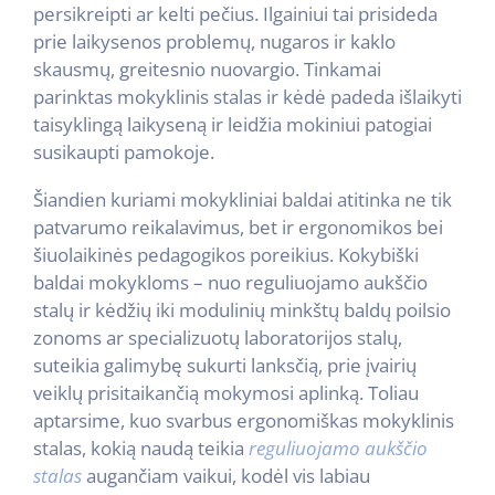
persikreipti ar kelti pečius. Ilgainiui tai prisideda
prie laikysenos problemų, nugaros ir kaklo
skausmų, greitesnio nuovargio. Tinkamai
parinktas mokyklinis stalas ir kėdė padeda išlaikyti
taisyklingą laikyseną ir leidžia mokiniui patogiai
susikaupti pamokoje.
Šiandien kuriami mokykliniai baldai atitinka ne tik
patvarumo reikalavimus, bet ir ergonomikos bei
šiuolaikinės pedagogikos poreikius. Kokybiški
baldai mokykloms – nuo reguliuojamo aukščio
stalų ir kėdžių iki modulinių minkštų baldų poilsio
zonoms ar specializuotų laboratorijos stalų,
suteikia galimybę sukurti lanksčią, prie įvairių
veiklų prisitaikančią mokymosi aplinką. Toliau
aptarsime, kuo svarbus ergonomiškas mokyklinis
stalas, kokią naudą teikia
reguliuojamo aukščio
stalas
augančiam vaikui, kodėl vis labiau