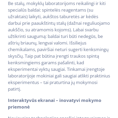
Be stalų, mokyklų laboratorijoms reikalingi ir kiti
specialūs baldai: spintelės reagentams (su
užraktais) laikyti, aukštos taburetės ar kėdės
darbui prie paaukštintų stalų (dažnai reguliuojamo
aukščio, su atramomis kojoms). Labai svarbu
užtikrinti saugumą: baldai turi būti nedegūs, be
aštrių briaunų, lengvai valomi. Išsiliejus
chemikalams, paviršiai neturi sugerti kenksmingų
skysčių. Taip pat būtina įrengti traukos spintą
kenksmingiems garams pašalinti, kad
eksperimentai vyktų saugiai. Tinkamai įrengtoje
laboratorijoje mokiniai gali saugiai atlikti praktinius
eksperimentus – tai praturtina jų mokymosi
patirtį.
Interaktyvūs ekranai – inovatyvi mokymo
priemonė