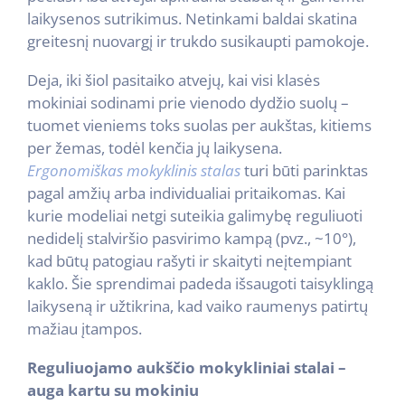
laikysenos sutrikimus. Netinkami baldai skatina
greitesnį nuovargį ir trukdo susikaupti pamokoje.
Deja, iki šiol pasitaiko atvejų, kai visi klasės
mokiniai sodinami prie vienodo dydžio suolų –
tuomet vieniems toks suolas per aukštas, kitiems
per žemas, todėl kenčia jų laikysena.
Ergonomiškas mokyklinis stalas
turi būti parinktas
pagal amžių arba individualiai pritaikomas. Kai
kurie modeliai netgi suteikia galimybę reguliuoti
nedidelį stalviršio pasvirimo kampą (pvz., ~10°),
kad būtų patogiau rašyti ir skaityti neįtempiant
kaklo. Šie sprendimai padeda išsaugoti taisyklingą
laikyseną ir užtikrina, kad vaiko raumenys patirtų
mažiau įtampos.
Reguliuojamo aukščio mokykliniai stalai –
auga kartu su mokiniu