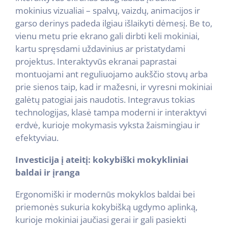
mokinius vizualiai – spalvų, vaizdų, animacijos ir
garso derinys padeda ilgiau išlaikyti dėmesį. Be to,
vienu metu prie ekrano gali dirbti keli mokiniai,
kartu spręsdami uždavinius ar pristatydami
projektus. Interaktyvūs ekranai paprastai
montuojami ant reguliuojamo aukščio stovų arba
prie sienos taip, kad ir mažesni, ir vyresni mokiniai
galėtų patogiai jais naudotis. Integravus tokias
technologijas, klasė tampa moderni ir interaktyvi
erdvė, kurioje mokymasis vyksta žaismingiau ir
efektyviau.
Investicija į ateitį: kokybiški mokykliniai
baldai ir įranga
Ergonomiški ir modernūs mokyklos baldai bei
priemonės sukuria kokybišką ugdymo aplinką,
kurioje mokiniai jaučiasi gerai ir gali pasiekti