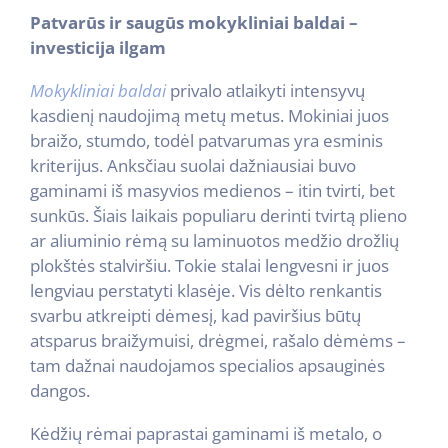
Patvarūs ir saugūs mokykliniai baldai –
investicija ilgam
Mokykliniai baldai
privalo atlaikyti intensyvų
kasdienį naudojimą metų metus. Mokiniai juos
braižo, stumdo, todėl patvarumas yra esminis
kriterijus. Anksčiau suolai dažniausiai buvo
gaminami iš masyvios medienos – itin tvirti, bet
sunkūs. Šiais laikais populiaru derinti tvirtą plieno
ar aliuminio rėmą su laminuotos medžio drožlių
plokštės stalviršiu. Tokie stalai lengvesni ir juos
lengviau perstatyti klasėje. Vis dėlto renkantis
svarbu atkreipti dėmesį, kad paviršius būtų
atsparus braižymuisi, drėgmei, rašalo dėmėms –
tam dažnai naudojamos specialios apsauginės
dangos.
Kėdžių rėmai paprastai gaminami iš metalo, o