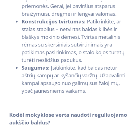
priemonės. Gerai, jei paviršius atsparus
braižymuisi, drėgmei ir lengvai valomas.
Konstrukcijos tvirtumas:
Patikrinkite, ar
stalas stabilus – netvirtas baldas klibės ir
blaškys mokinio dėmesį. Tvirtas metalinis
rėmas su skersiniais sutvirtinimais yra
patikimas pasirinkimas, o stalo kojos turėtų
turėti neslidžius padukus.
Saugumas:
Įsitikinkite, kad baldas neturi
aštrių kampų ar kyšančių varžtų. Užapvalinti
kampai apsaugo nuo galimų susižalojimų,
ypač jaunesniems vaikams.
Kodėl mokyklose verta naudoti reguliuojamo
aukščio baldus?