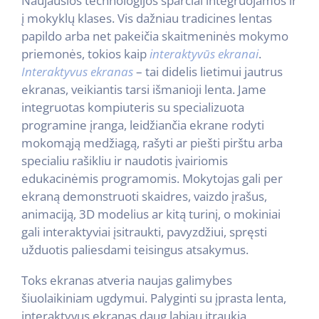
Naujausios technologijos sparčiai integruojamos ir
į mokyklų klases. Vis dažniau tradicines lentas
papildo arba net pakeičia skaitmeninės mokymo
priemonės, tokios kaip
interaktyvūs ekranai
.
Interaktyvus ekranas
– tai didelis lietimui jautrus
ekranas, veikiantis tarsi išmanioji lenta. Jame
integruotas kompiuteris su specializuota
programine įranga, leidžiančia ekrane rodyti
mokomąją medžiagą, rašyti ar piešti pirštu arba
specialiu rašikliu ir naudotis įvairiomis
edukacinėmis programomis. Mokytojas gali per
ekraną demonstruoti skaidres, vaizdo įrašus,
animaciją, 3D modelius ar kitą turinį, o mokiniai
gali interaktyviai įsitraukti, pavyzdžiui, spręsti
užduotis paliesdami teisingus atsakymus.
Toks ekranas atveria naujas galimybes
šiuolaikiniam ugdymui. Palyginti su įprasta lenta,
interaktyvus ekranas daug labiau įtraukia