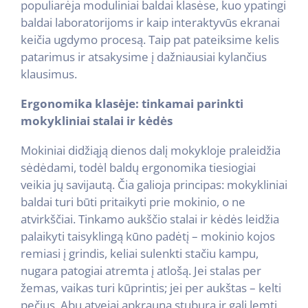
populiarėja moduliniai baldai klasėse, kuo ypatingi
baldai laboratorijoms ir kaip interaktyvūs ekranai
keičia ugdymo procesą. Taip pat pateiksime kelis
patarimus ir atsakysime į dažniausiai kylančius
klausimus.
Ergonomika klasėje: tinkamai parinkti
mokykliniai stalai ir kėdės
Mokiniai didžiąją dienos dalį mokykloje praleidžia
sėdėdami, todėl baldų ergonomika tiesiogiai
veikia jų savijautą. Čia galioja principas: mokykliniai
baldai turi būti pritaikyti prie mokinio, o ne
atvirkščiai. Tinkamo aukščio stalai ir kėdės leidžia
palaikyti taisyklingą kūno padėtį – mokinio kojos
remiasi į grindis, keliai sulenkti stačiu kampu,
nugara patogiai atremta į atlošą. Jei stalas per
žemas, vaikas turi kūprintis; jei per aukštas – kelti
pečius. Abu atvejai apkrauna stuburą ir gali lemti