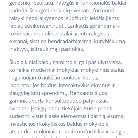
geresnių rezultatų. Patogūs ir funkcionalūs baldai
padeda išsaugoti mokinių sveikatą, formuoti
taisyklingos laikysenos įgūdžius ir leidžia jiems
labiau susikoncentruoti. Lankstūs sprendimai –
tokie kaip moduliniai stalai ar interaktyvūs
ekranai, skatina bendradarbiavimą, kūrybiškumą
ir aktyvų įsitraukimą į pamokas.
Šiuolaikiniai baldų gamintojai gali pasiūlyti viską,
ko reikia moderniai mokyklai: mokyklinius stalus,
reguliuojamo aukščio suolus ir kėdes,
laboratorijos baldus, interaktyvius ekranus ir
daugybę kitų sprendimų. Renkantis šiuos
gaminius verta konsultuotis su patyrusiais
švietimo įstaigų baldų tiekėjais, kurie padės
suderinti visus klasės elementus į darnią visumą.
Investicijos į kokybiškus baldus mokykloje
atsiperka: mokiniai mokosi komfortiškai ir saugiai,